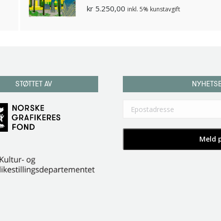
kr
5.250,00
inkl. 5% kunstavgift
STØTTET AV
NYHETS