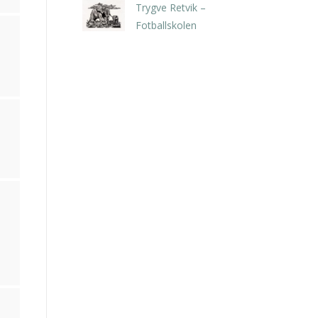
Trygve Retvik –
Fotballskolen
kr
2.940,00
inkl. 5% kunstavgift