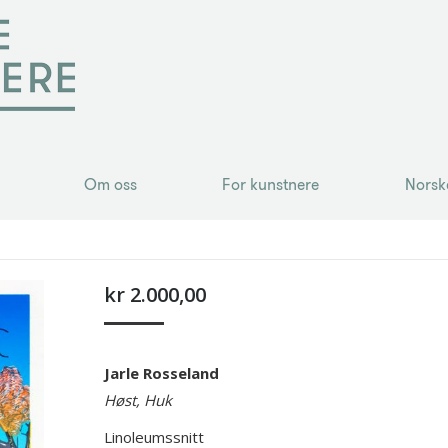
Om oss
For kunstnere
Norsk
Om oss
For kunstnere
Norsk
kr
2.000,00
Jarle Rosseland
Høst, Huk
Linoleumssnitt