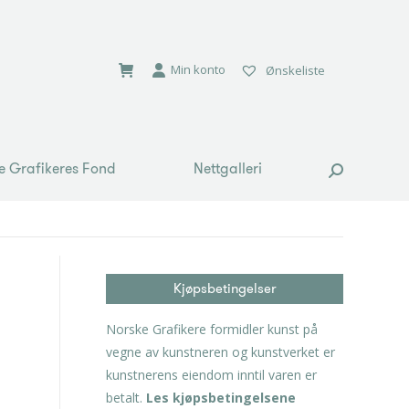
e Grafikeres Fond
Nettgalleri
Search:
Min konto
Ønskeliste
e Grafikeres Fond
Nettgalleri
Search:
Kjøpsbetingelser
Norske Grafikere formidler kunst på
vegne av kunstneren og kunstverket er
kunstnerens eiendom inntil varen er
betalt.
Les kjøpsbetingelsene