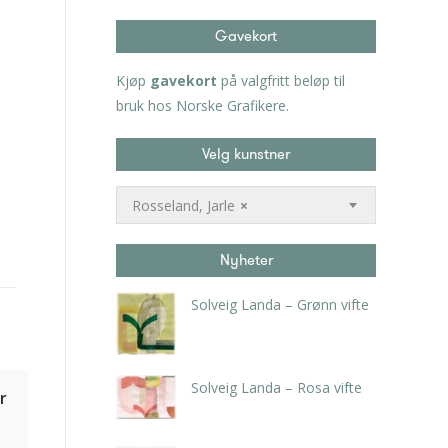
Gavekort
Kjøp
gavekort
på valgfritt beløp til
bruk hos Norske Grafikere.
Velg kunstner
Rosseland, Jarle
×
Nyheter
Solveig Landa – Grønn vifte
kr
5.250,00
inkl. 5% kunstavgift
Solveig Landa – Rosa vifte
r
kr
5.250,00
inkl. 5% kunstavgift