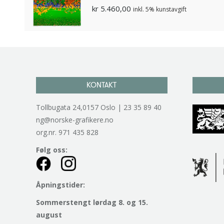
kr
5.460,00
inkl. 5% kunstavgift
KONTAKT
Tollbugata 24,0157 Oslo | 23 35 89 40
ng@norske-grafikere.no
org.nr. 971 435 828
Følg oss:
Åpningstider:
Sommerstengt lørdag 8. og 15.
august