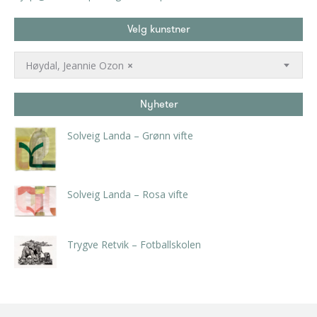
Velg kunstner
Høydal, Jeannie Ozon
×
Nyheter
Solveig Landa – Grønn vifte
kr
5.250,00
inkl. 5% kunstavgift
Solveig Landa – Rosa vifte
kr
5.250,00
inkl. 5% kunstavgift
Trygve Retvik – Fotballskolen
kr
2.940,00
inkl. 5% kunstavgift