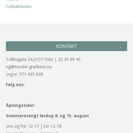
kr
2.940,00
inkl. 5% kunstavgift
KONTAKT
Tollbugata 24,0157 Oslo | 23 35 89 40
ng@norske-grafikere.no
org.nr. 971 435 828
Følg oss:
Åpningstider:
Sommerstengt lørdag 8. og 15. august
ons og fre: 12-17 | tor 12-18