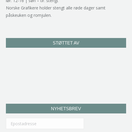
lør: 12-16 | søn – tir: stengt
Norske Grafikere holder stengt alle røde dager samt
påskeuken og romjulen.
STØTTET AV
NYHETSBREV