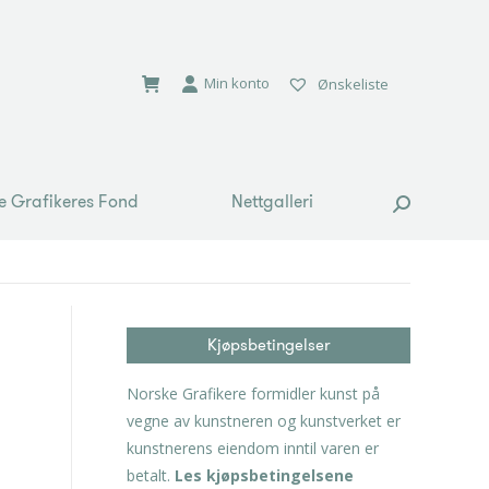
e Grafikeres Fond
Nettgalleri
Search:
Min konto
Ønskeliste
e Grafikeres Fond
Nettgalleri
Search:
Kjøpsbetingelser
Norske Grafikere formidler kunst på
vegne av kunstneren og kunstverket er
kunstnerens eiendom inntil varen er
betalt.
Les kjøpsbetingelsene