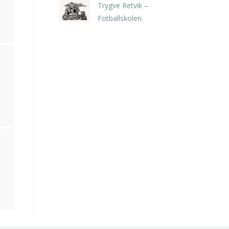
Trygve Retvik –
Fotballskolen
kr
2.940,00
inkl. 5% kunstavgift