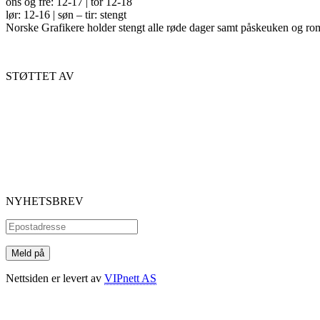
ons og fre: 12-17 | tor 12-18
lør: 12-16 | søn – tir: stengt
Norske Grafikere holder stengt alle røde dager samt påskeuken og ro
STØTTET AV
NYHETSBREV
Nettsiden er levert av
VIPnett AS