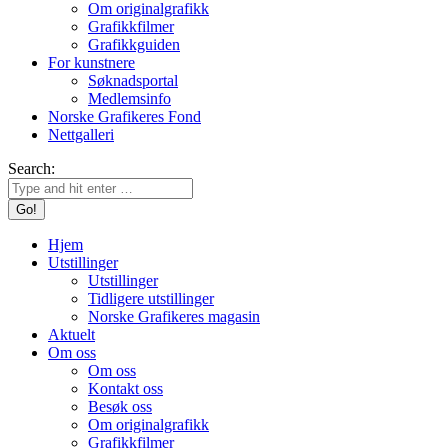
Om originalgrafikk
Grafikkfilmer
Grafikkguiden
For kunstnere
Søknadsportal
Medlemsinfo
Norske Grafikeres Fond
Nettgalleri
Search:
Hjem
Utstillinger
Utstillinger
Tidligere utstillinger
Norske Grafikeres magasin
Aktuelt
Om oss
Om oss
Kontakt oss
Besøk oss
Om originalgrafikk
Grafikkfilmer