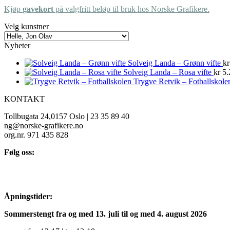
Kjøp
gavekort
på valgfritt beløp til bruk hos Norske Grafikere.
Velg kunstner
Nyheter
Solveig Landa – Grønn vifte
kr
Solveig Landa – Rosa vifte
kr
5.
Trygve Retvik – Fotballskole
KONTAKT
Tollbugata 24,0157 Oslo | 23 35 89 40
ng@norske-grafikere.no
org.nr. 971 435 828
Følg oss:
Åpningstider:
Sommerstengt fra og med 13. juli til og med 4. august 2026