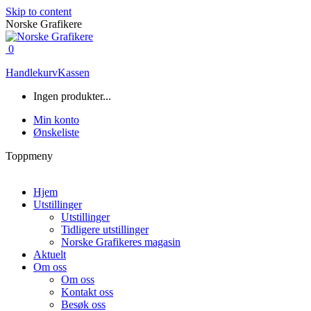
Skip to content
Norske Grafikere
0
Handlekurv
Kassen
Ingen produkter...
Min konto
Ønskeliste
Toppmeny
Hjem
Utstillinger
Utstillinger
Tidligere utstillinger
Norske Grafikeres magasin
Aktuelt
Om oss
Om oss
Kontakt oss
Besøk oss