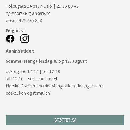
Tollbugata 24,0157 Oslo | 23 35 89 40
ng@norske-grafikere.no
org.nr. 971 435 828
Følg oss:
Åpningstider:
Sommerstengt lørdag 8. og 15. august
ons og fre: 12-17 | tor 12-18
lør: 12-16 | søn – tir: stengt
Norske Grafikere holder stengt alle røde dager samt
påskeuken og romjulen.
STØTTET AV