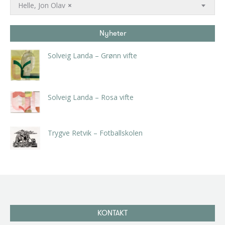
Helle, Jon Olav
×
Nyheter
Solveig Landa – Grønn vifte
kr
5.250,00
inkl. 5% kunstavgift
Solveig Landa – Rosa vifte
kr
5.250,00
inkl. 5% kunstavgift
Trygve Retvik – Fotballskolen
kr
2.940,00
inkl. 5% kunstavgift
KONTAKT