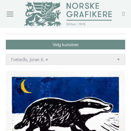
You are here:
Velg kunstner
Tveterås, Joran K.
×