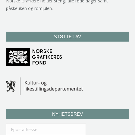
Norske Grafikere holder stengt alle røde dager samt
påskeuken og romjulen.
STØTTET AV
NYHETSBREV