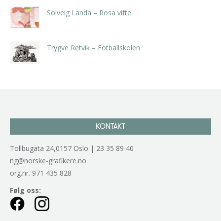
Solveig Landa – Rosa vifte
kr
5.250,00
inkl. 5% kunstavgift
Trygve Retvik – Fotballskolen
kr
2.940,00
inkl. 5% kunstavgift
KONTAKT
Tollbugata 24,0157 Oslo | 23 35 89 40
ng@norske-grafikere.no
org.nr. 971 435 828
Følg oss: