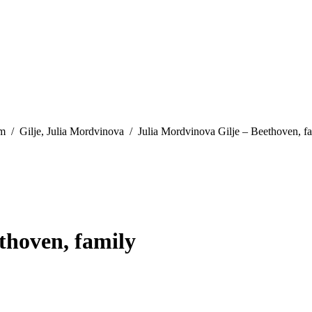
are here:
m
Gilje, Julia Mordvinova
Julia Mordvinova Gilje – Beethoven, f
thoven, family