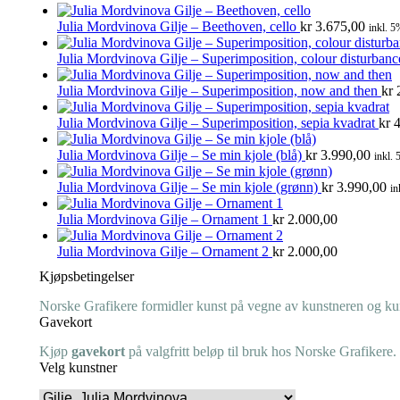
Julia Mordvinova Gilje – Beethoven, cello
kr
3.675,00
inkl. 5
Julia Mordvinova Gilje – Superimposition, colour disturban
Julia Mordvinova Gilje – Superimposition, now and then
kr
2
Julia Mordvinova Gilje – Superimposition, sepia kvadrat
kr
4
Julia Mordvinova Gilje – Se min kjole (blå)
kr
3.990,00
inkl. 
Julia Mordvinova Gilje – Se min kjole (grønn)
kr
3.990,00
in
Julia Mordvinova Gilje – Ornament 1
kr
2.000,00
Julia Mordvinova Gilje – Ornament 2
kr
2.000,00
Kjøpsbetingelser
Norske Grafikere formidler kunst på vegne av kunstneren og kuns
Gavekort
Kjøp
gavekort
på valgfritt beløp til bruk hos Norske Grafikere.
Velg kunstner