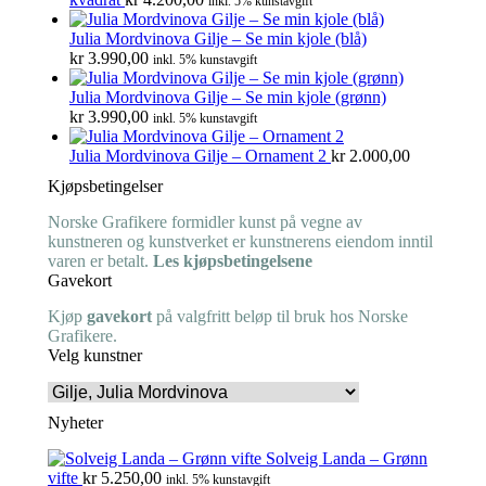
inkl. 5% kunstavgift
Julia Mordvinova Gilje – Se min kjole (blå)
kr
3.990,00
inkl. 5% kunstavgift
Julia Mordvinova Gilje – Se min kjole (grønn)
kr
3.990,00
inkl. 5% kunstavgift
Julia Mordvinova Gilje – Ornament 2
kr
2.000,00
Kjøpsbetingelser
Norske Grafikere formidler kunst på vegne av
kunstneren og kunstverket er kunstnerens eiendom inntil
varen er betalt.
Les kjøpsbetingelsene
Gavekort
Kjøp
gavekort
på valgfritt beløp til bruk hos Norske
Grafikere.
Velg kunstner
Nyheter
Solveig Landa – Grønn
vifte
kr
5.250,00
inkl. 5% kunstavgift