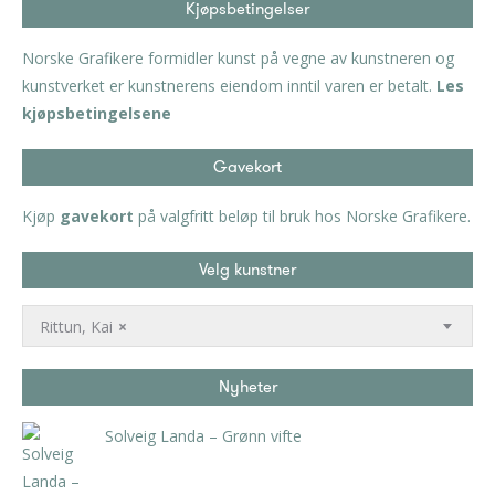
Kjøpsbetingelser
Norske Grafikere formidler kunst på vegne av kunstneren og
kunstverket er kunstnerens eiendom inntil varen er betalt.
Les
kjøpsbetingelsene
Gavekort
Kjøp
gavekort
på valgfritt beløp til bruk hos Norske Grafikere.
Velg kunstner
Rittun, Kai
×
Nyheter
Solveig Landa – Grønn vifte
kr
5.250,00
inkl. 5% kunstavgift