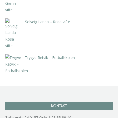
Solveig Landa – Rosa vifte
kr
5.250,00
inkl. 5% kunstavgift
Trygve Retvik – Fotballskolen
kr
2.940,00
inkl. 5% kunstavgift
KONTAKT
Tollbugata 24,0157 Oslo | 23 35 89 40