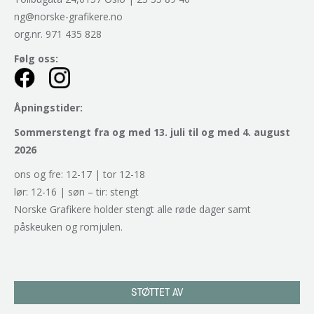
ng@norske-grafikere.no
org.nr. 971 435 828
Følg oss:
Åpningstider:
Sommerstengt fra og med 13. juli til og med 4. august
2026
ons og fre: 12-17 | tor 12-18
lør: 12-16 | søn – tir: stengt
Norske Grafikere holder stengt alle røde dager samt
påskeuken og romjulen.
STØTTET AV