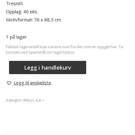
Tresnitt
Opplag: 40 eks.
Motivformat: 76 x 88,5 cm
1 på lager
Faktisk lagerantall kan variere noe fra det som er oppgitt her. Ta
kontakt ved spørsmål om lagerstatus.
Legg i handlekurv
Legg til ønskeliste
Kategori:
Rittun, Kai