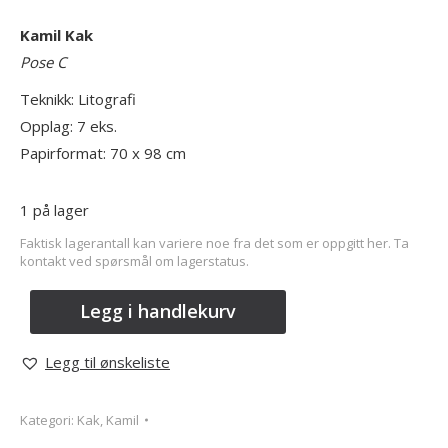
Kamil Kak
Pose C
Teknikk: Litografi
Opplag: 7 eks.
Papirformat: 70
x 98 cm
1 på lager
Faktisk lagerantall kan variere noe fra det som er oppgitt her. Ta
kontakt ved spørsmål om lagerstatus.
Legg i handlekurv
Legg til ønskeliste
Kategori:
Kak, Kamil