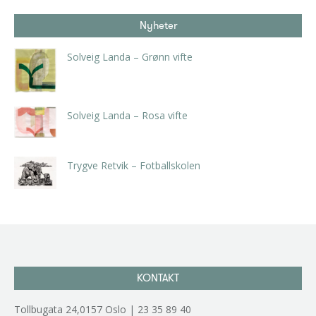
Nyheter
Solveig Landa – Grønn vifte
kr
5.250,00
inkl. 5% kunstavgift
Solveig Landa – Rosa vifte
kr
5.250,00
inkl. 5% kunstavgift
Trygve Retvik – Fotballskolen
kr
2.940,00
inkl. 5% kunstavgift
KONTAKT
Tollbugata 24,0157 Oslo | 23 35 89 40