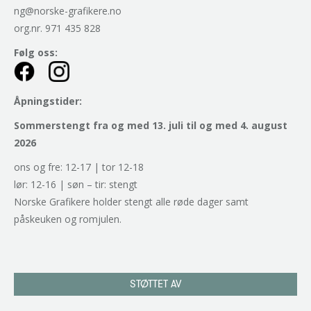
ng@norske-grafikere.no
org.nr. 971 435 828
Følg oss:
Åpningstider:
Sommerstengt fra og med 13. juli til og med 4. august
2026
ons og fre: 12-17 | tor 12-18
lør: 12-16 | søn – tir: stengt
Norske Grafikere holder stengt alle røde dager samt
påskeuken og romjulen.
STØTTET AV