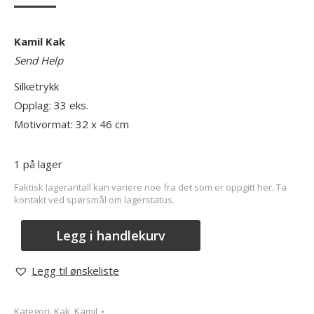
Kamil Kak
Send Help
Silketrykk
Opplag: 33 eks.
Motivormat: 32
x 46 cm
1 på lager
Faktisk lagerantall kan variere noe fra det som er oppgitt her. Ta
kontakt ved spørsmål om lagerstatus.
Legg i handlekurv
Legg til ønskeliste
Kategori:
Kak, Kamil