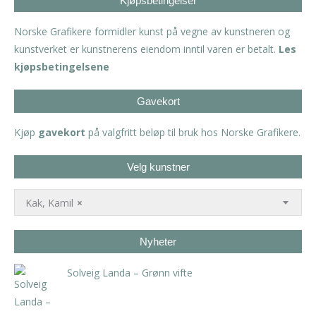
Kjøpsbetingelser
Norske Grafikere formidler kunst på vegne av kunstneren og
kunstverket er kunstnerens eiendom inntil varen er betalt.
Les
kjøpsbetingelsene
Gavekort
Kjøp
gavekort
på valgfritt beløp til bruk hos Norske Grafikere.
Velg kunstner
Kak, Kamil
×
Nyheter
Solveig Landa – Grønn vifte
kr
5.250,00
inkl. 5% kunstavgift