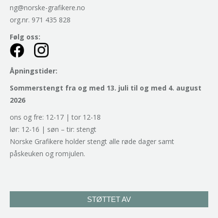
ng@norske-grafikere.no
org.nr. 971 435 828
Følg oss:
Åpningstider:
Sommerstengt fra og med 13. juli til og med 4. august
2026
ons og fre: 12-17 | tor 12-18
lør: 12-16 | søn – tir: stengt
Norske Grafikere holder stengt alle røde dager samt
påskeuken og romjulen.
STØTTET AV