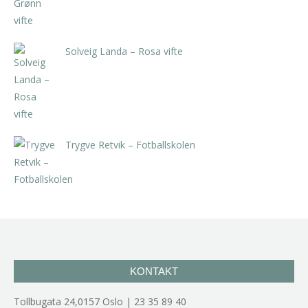
Solveig Landa – Rosa vifte
kr
5.250,00
inkl. 5% kunstavgift
Trygve Retvik – Fotballskolen
kr
2.940,00
inkl. 5% kunstavgift
KONTAKT
Tollbugata 24,0157 Oslo | 23 35 89 40