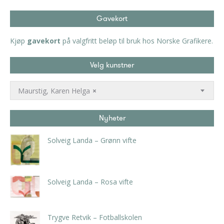
Gavekort
Kjøp
gavekort
på valgfritt beløp til bruk hos Norske Grafikere.
Velg kunstner
Maurstig, Karen Helga
×
Nyheter
Solveig Landa – Grønn vifte
kr
5.250,00
inkl. 5% kunstavgift
Solveig Landa – Rosa vifte
kr
5.250,00
inkl. 5% kunstavgift
Trygve Retvik – Fotballskolen