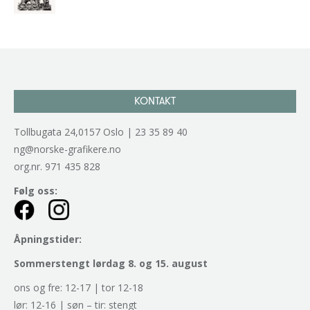
kr
2.940,00
inkl. 5% kunstavgift
KONTAKT
Tollbugata 24,0157 Oslo | 23 35 89 40
ng@norske-grafikere.no
org.nr. 971 435 828
Følg oss:
Åpningstider:
Sommerstengt lørdag 8. og 15. august
ons og fre: 12-17 | tor 12-18
lør: 12-16 | søn – tir: stengt