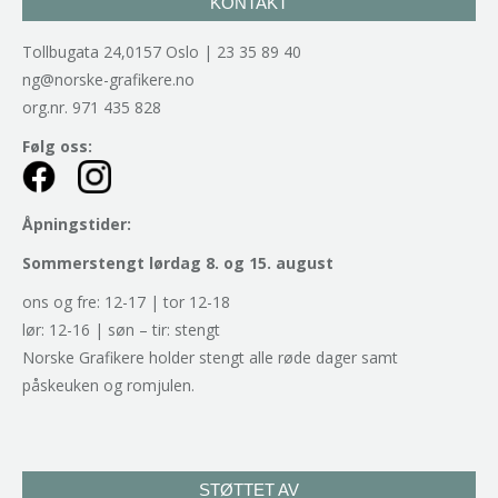
KONTAKT
Tollbugata 24,0157 Oslo | 23 35 89 40
ng@norske-grafikere.no
org.nr. 971 435 828
Følg oss:
Åpningstider:
Sommerstengt lørdag 8. og 15. august
ons og fre: 12-17 | tor 12-18
lør: 12-16 | søn – tir: stengt
Norske Grafikere holder stengt alle røde dager samt
påskeuken og romjulen.
STØTTET AV