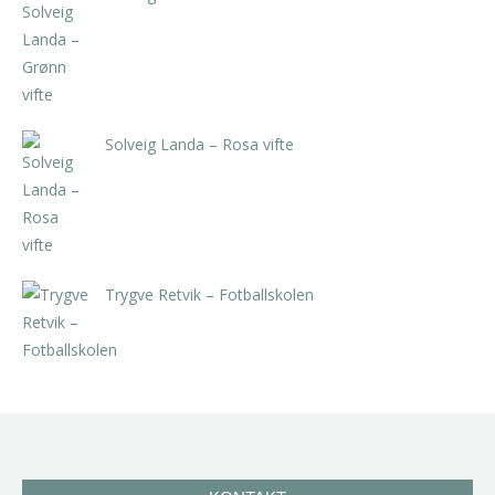
kr
5.250,00
inkl. 5% kunstavgift
Solveig Landa – Rosa vifte
kr
5.250,00
inkl. 5% kunstavgift
Trygve Retvik – Fotballskolen
kr
2.940,00
inkl. 5% kunstavgift