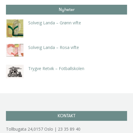
Nyheter
Solveig Landa – Grønn vifte
kr
5.250,00
inkl. 5% kunstavgift
Solveig Landa – Rosa vifte
kr
5.250,00
inkl. 5% kunstavgift
Trygve Retvik – Fotballskolen
kr
2.940,00
inkl. 5% kunstavgift
KONTAKT
Tollbugata 24,0157 Oslo | 23 35 89 40