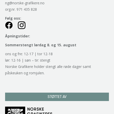
ng@norske-grafikere.no
org.nr. 971 435 828
Følg oss:
Åpningstider:
Sommerstengt lørdag 8. og 15. august
ons og fre: 12-17 | tor 12-18
lør: 12-16 | søn – tir: stengt
Norske Grafikere holder stengt alle røde dager samt
påskeuken og romjulen.
STØTTET AV