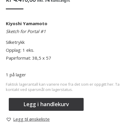
inkl. 5% kunstavgift
Kiyoshi Yamamoto
Sketch for Portal #1
Silketrykk
Opplag: 1 eks.
Papirformat: 38,5 x 57
1 på lager
Faktisk lagerantall kan variere noe fra det som er oppgitt her. Ta
kontakt ved spørsmål om lagerstatus.
Legg i handlekurv
Legg til ønskeliste