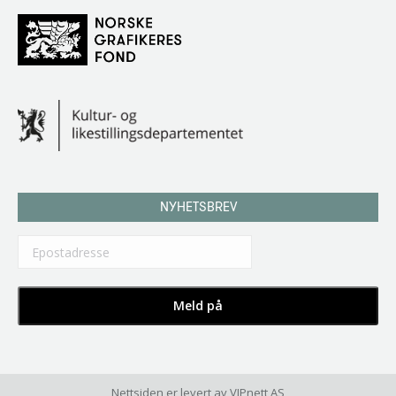
NYHETSBREV
Nettsiden er levert av
VIPnett AS