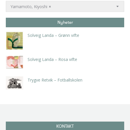
Yamamoto, Kiyoshi
×
Nyheter
Solveig Landa – Grønn vifte
kr
5.250,00
inkl. 5% kunstavgift
Solveig Landa – Rosa vifte
kr
5.250,00
inkl. 5% kunstavgift
Trygve Retvik – Fotballskolen
kr
2.940,00
inkl. 5% kunstavgift
KONTAKT