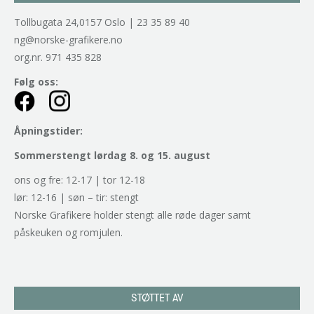
Tollbugata 24,0157 Oslo | 23 35 89 40
ng@norske-grafikere.no
org.nr. 971 435 828
Følg oss:
Åpningstider:
Sommerstengt lørdag 8. og 15. august
ons og fre: 12-17 | tor 12-18
lør: 12-16 | søn – tir: stengt
Norske Grafikere holder stengt alle røde dager samt
påskeuken og romjulen.
STØTTET AV