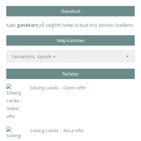
Gavekort
Kjøp
gavekort
på valgfritt beløp til bruk hos Norske Grafikere.
Velg kunstner
Yamamoto, Kiyoshi
×
Nyheter
Solveig Landa – Grønn vifte
kr
5.250,00
inkl. 5% kunstavgift
Solveig Landa – Rosa vifte
kr
5.250,00
inkl. 5% kunstavgift