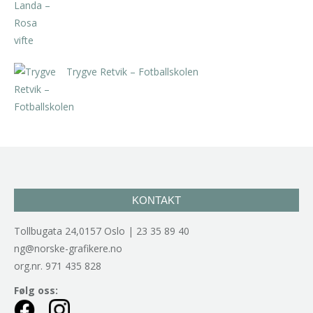
Trygve Retvik – Fotballskolen
kr
2.940,00
inkl. 5% kunstavgift
KONTAKT
Tollbugata 24,0157 Oslo | 23 35 89 40
ng@norske-grafikere.no
org.nr. 971 435 828
Følg oss: