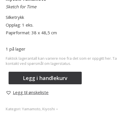
Sketch for Time
Silketrykk
Opplag: 1 eks.
Papirformat: 38 x 48,5 cm
1 på lager
Faktisk lagerantall kan variere noe fra det som er oppgitt her. Ta
kontakt ved spørsmål om lagerstatus.
Legg i handlekurv
Legg til ønskeliste
Kategori:
Yamamoto, Kiyoshi