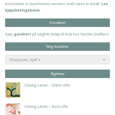
kunstverket er kunstnerens eiendom inntil varen er betalt.
Les
kjøpsbetingelsene
Gavekort
Kjøp
gavekort
på valgfritt beløp til bruk hos Norske Grafikere.
Velg kunstner
Thorjussen, Kjell
×
Nyheter
Solveig Landa – Grønn vifte
kr
5.250,00
inkl. 5% kunstavgift
Solveig Landa – Rosa vifte
kr
5.250,00
inkl. 5% kunstavgift