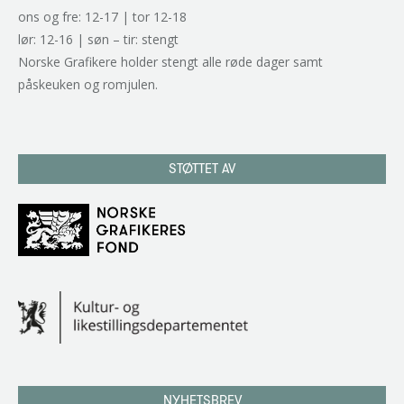
ons og fre: 12-17 | tor 12-18
lør: 12-16 | søn – tir: stengt
Norske Grafikere holder stengt alle røde dager samt
påskeuken og romjulen.
STØTTET AV
NYHETSBREV