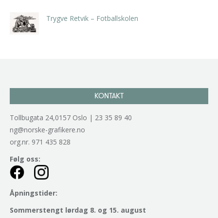
Trygve Retvik – Fotballskolen
kr
2.940,00
inkl. 5% kunstavgift
KONTAKT
Tollbugata 24,0157 Oslo | 23 35 89 40
ng@norske-grafikere.no
org.nr. 971 435 828
Følg oss:
Åpningstider:
Sommerstengt lørdag 8. og 15. august