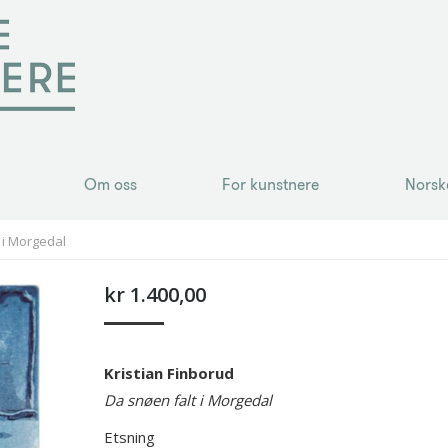
Om oss
For kunstnere
Norsk
Om oss
For kunstnere
Norsk
 i Morgedal
kr
1.400,00
Kristian Finborud
Da snøen falt i Morgedal
Etsning