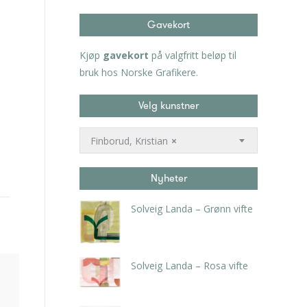
Gavekort
Kjøp
gavekort
på valgfritt beløp til
bruk hos Norske Grafikere.
Velg kunstner
Finborud, Kristian
×
Nyheter
Solveig Landa – Grønn vifte
kr
5.250,00
inkl. 5% kunstavgift
Solveig Landa – Rosa vifte
kr
5.250,00
inkl. 5% kunstavgift