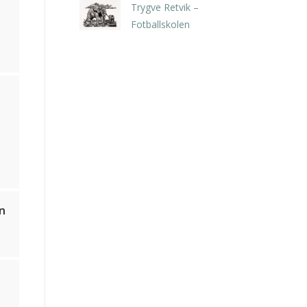
Trygve Retvik –
Fotballskolen
kr
2.940,00
inkl. 5% kunstavgift
n