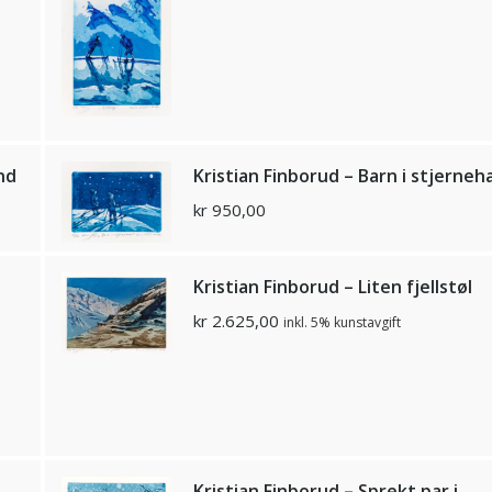
nd
Kristian Finborud – Barn i stjerneh
kr
950,00
Kristian Finborud – Liten fjellstøl
kr
2.625,00
inkl. 5% kunstavgift
Kristian Finborud – Sprekt par i