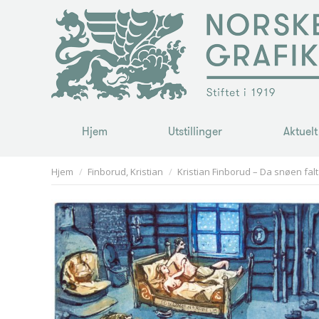
Hjem
Utstillinger
Aktuelt
Hjem
Utstillinger
Aktuelt
You are here:
Hjem
Finborud, Kristian
Kristian Finborud – Da snøen falt