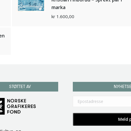
marka
kr
1.600,00
ken
STØTTET AV
NYHETS