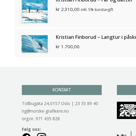
kr
2.310,00
inkl. 5% kunstavgift
Kristian Finborud – Langtur i pås
kr
1.700,00
KONTAKT
Tollbugata 24,0157 Oslo | 23 35 89 40
ng@norske-grafikere.no
org.nr. 971 435 828
Følg oss: