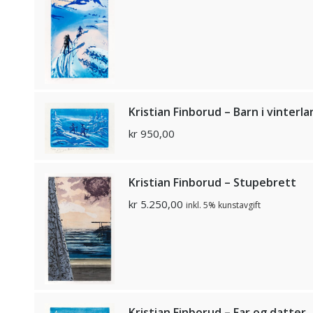
Kristian Finborud – Barn i vinterla
kr
950,00
Kristian Finborud – Stupebrett
kr
5.250,00
inkl. 5% kunstavgift
Kristian Finborud – Far og datter