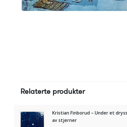
Relaterte produkter
Kristian Finborud – Under et drys
av stjerner