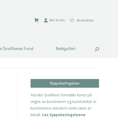
e Grafikeres Fond
Nettgalleri
Search:
Min konto
Ønskeliste
e Grafikeres Fond
Nettgalleri
Search:
Kjøpsbetingelser
Norske Grafikere formidler kunst på
vegne av kunstneren og kunstverket er
kunstnerens eiendom inntil varen er
betalt.
Les kjøpsbetingelsene