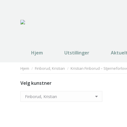
Hjem
Utstillinger
Aktuel
You are here:
Hjem
Finborud, Kristian
Kristian Finborud – Stjerneforlove
Velg kunstner