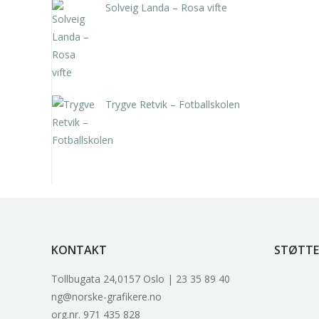
Solveig Landa – Rosa vifte
kr
5.250,00
inkl. 5% kunstavgift
Trygve Retvik – Fotballskolen
kr
2.940,00
inkl. 5% kunstavgift
KONTAKT
STØTTE
Tollbugata 24,0157 Oslo | 23 35 89 40
ng@norske-grafikere.no
org.nr. 971 435 828