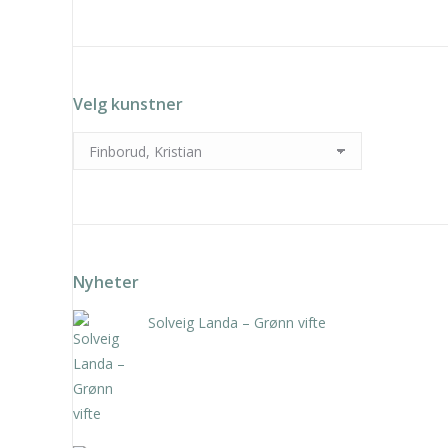
Velg kunstner
Nyheter
Solveig Landa – Grønn vifte
kr
5.250,00
inkl. 5% kunstavgift