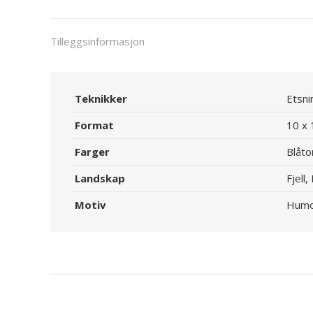
Tilleggsinformasjon
Teknikker
Etsni
Format
10 x 
Farger
Blåto
Landskap
Fjell
Motiv
Humo