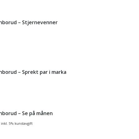
Finborud – Stjernevenner
inborud – Sprekt par i marka
Finborud – Se på månen
inkl. 5% kunstavgift