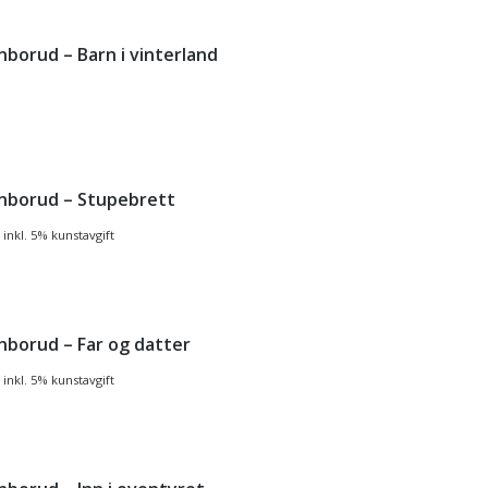
inborud – Barn i vinterland
Finborud – Stupebrett
inkl. 5% kunstavgift
inborud – Far og datter
inkl. 5% kunstavgift