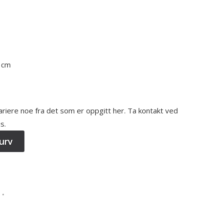
5 cm
variere noe fra det som er oppgitt her. Ta kontakt ved
s.
urv