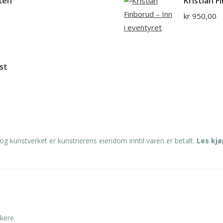
sken
Kristian F
kr
950,00
st
og kunstverket er kunstnerens eiendom inntil varen er betalt.
Les kj
kere.