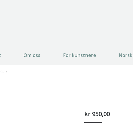
t
Om oss
For kunstnere
Norsk
lse II
kr
950,00