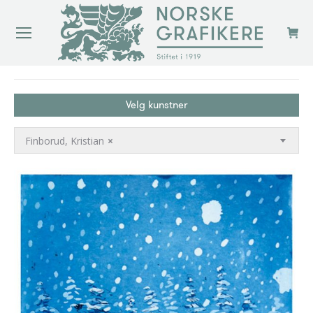
You are here:
Velg kunstner
Finborud, Kristian
×