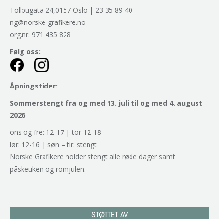
Tollbugata 24,0157 Oslo | 23 35 89 40
ng@norske-grafikere.no
org.nr. 971 435 828
Følg oss:
Åpningstider:
Sommerstengt fra og med 13. juli til og med 4. august
2026
ons og fre: 12-17 | tor 12-18
lør: 12-16 | søn – tir: stengt
Norske Grafikere holder stengt alle røde dager samt
påskeuken og romjulen.
STØTTET AV