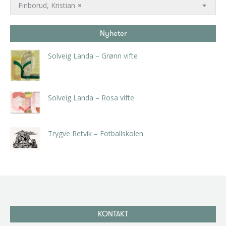
Finborud, Kristian
×
Nyheter
Solveig Landa – Grønn vifte
kr
5.250,00
inkl. 5% kunstavgift
Solveig Landa – Rosa vifte
kr
5.250,00
inkl. 5% kunstavgift
Trygve Retvik – Fotballskolen
kr
2.940,00
inkl. 5% kunstavgift
KONTAKT