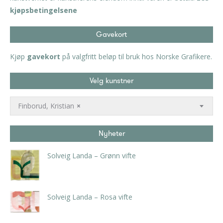
kjøpsbetingelsene
Gavekort
Kjøp
gavekort
på valgfritt beløp til bruk hos Norske Grafikere.
Velg kunstner
Finborud, Kristian
×
Nyheter
Solveig Landa – Grønn vifte
kr
5.250,00
inkl. 5% kunstavgift
Solveig Landa – Rosa vifte
kr
5.250,00
inkl. 5% kunstavgift