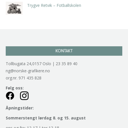
Trygve Retvik – Fotballskolen
kr
2.940,00
inkl. 5% kunstavgift
KONTAKT
Tollbugata 24,0157 Oslo | 23 35 89 40
ng@norske-grafikere.no
org.nr. 971 435 828
Følg oss:
Åpningstider:
Sommerstengt lørdag 8. og 15. august
ons og fre: 12-17 | tor 12-18