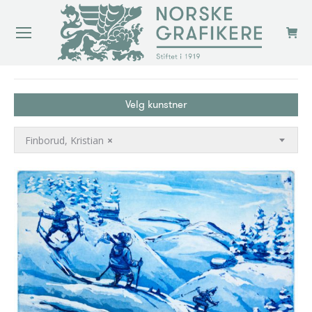
You are here:
Velg kunstner
Finborud, Kristian
×