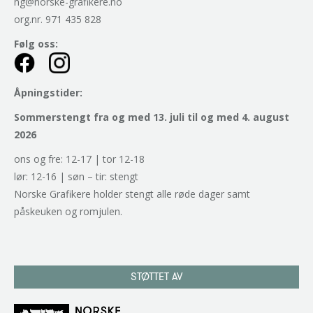
ng@norske-grafikere.no
org.nr. 971 435 828
Følg oss:
Åpningstider:
Sommerstengt fra og med 13. juli til og med 4. august
2026
ons og fre: 12-17 | tor 12-18
lør: 12-16 | søn – tir: stengt
Norske Grafikere holder stengt alle røde dager samt
påskeuken og romjulen.
STØTTET AV