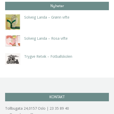
Nyheter
Solveig Landa – Grønn vifte
kr
5.250,00
inkl. 5% kunstavgift
Solveig Landa – Rosa vifte
kr
5.250,00
inkl. 5% kunstavgift
Trygve Retvik – Fotballskolen
kr
2.940,00
inkl. 5% kunstavgift
KONTAKT
Tollbugata 24,0157 Oslo | 23 35 89 40