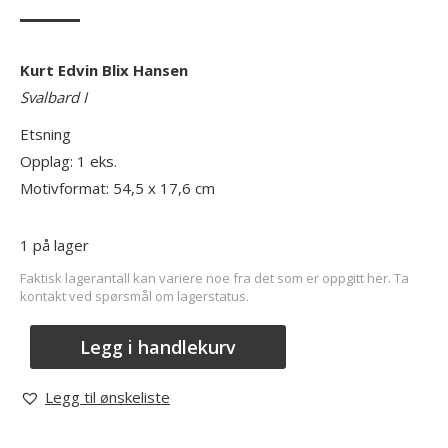
Kurt Edvin Blix Hansen
Svalbard I
Etsning
Opplag: 1 eks.
Motivformat: 54,5 x 17,6 cm
1 på lager
Faktisk lagerantall kan variere noe fra det som er oppgitt her. Ta
kontakt ved spørsmål om lagerstatus.
Legg i handlekurv
Legg til ønskeliste