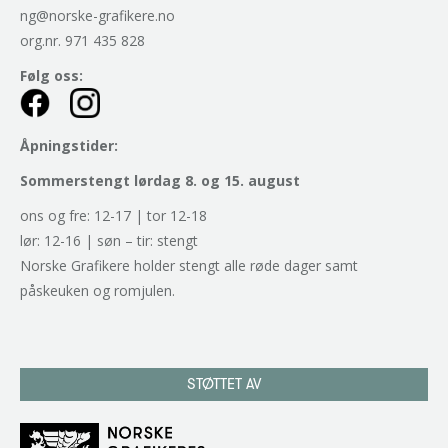
ng@norske-grafikere.no
org.nr. 971 435 828
Følg oss:
Åpningstider:
Sommerstengt lørdag 8. og 15. august
ons og fre: 12-17 | tor 12-18
lør: 12-16 | søn – tir: stengt
Norske Grafikere holder stengt alle røde dager samt
påskeuken og romjulen.
STØTTET AV