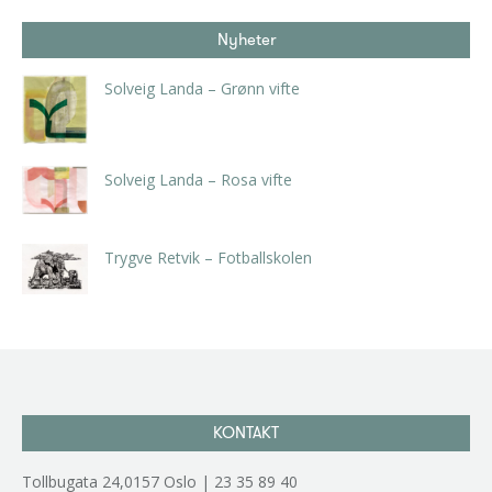
Nyheter
Solveig Landa – Grønn vifte
kr
5.250,00
inkl. 5% kunstavgift
Solveig Landa – Rosa vifte
kr
5.250,00
inkl. 5% kunstavgift
Trygve Retvik – Fotballskolen
kr
2.940,00
inkl. 5% kunstavgift
KONTAKT
Tollbugata 24,0157 Oslo | 23 35 89 40