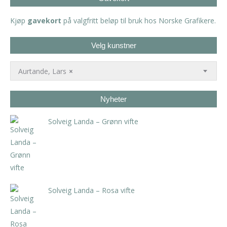
Kjøp
gavekort
på valgfritt beløp til bruk hos Norske Grafikere.
Velg kunstner
Aurtande, Lars
×
Nyheter
Solveig Landa – Grønn vifte
kr
5.250,00
inkl. 5% kunstavgift
Solveig Landa – Rosa vifte
kr
5.250,00
inkl. 5% kunstavgift