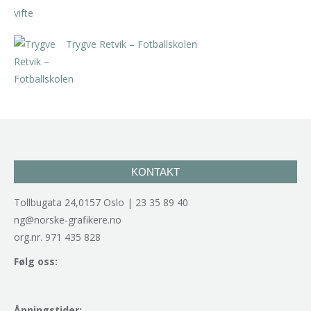
Trygve Retvik – Fotballskolen
kr
2.940,00
inkl. 5% kunstavgift
KONTAKT
Tollbugata 24,0157 Oslo | 23 35 89 40
ng@norske-grafikere.no
org.nr. 971 435 828
Følg oss:
Åpningstider: