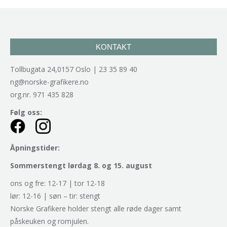
KONTAKT
Tollbugata 24,0157 Oslo | 23 35 89 40
ng@norske-grafikere.no
org.nr. 971 435 828
Følg oss:
Åpningstider:
Sommerstengt lørdag 8. og 15. august
ons og fre: 12-17 | tor 12-18
lør: 12-16 | søn – tir: stengt
Norske Grafikere holder stengt alle røde dager samt
påskeuken og romjulen.