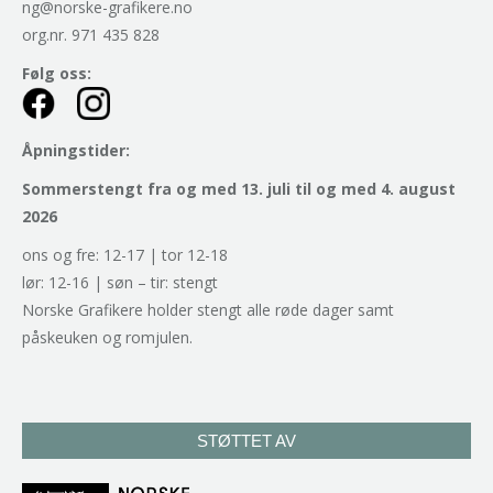
ng@norske-grafikere.no
org.nr. 971 435 828
Følg oss:
Åpningstider:
Sommerstengt fra og med 13. juli til og med 4. august
2026
ons og fre: 12-17 | tor 12-18
lør: 12-16 | søn – tir: stengt
Norske Grafikere holder stengt alle røde dager samt
påskeuken og romjulen.
STØTTET AV