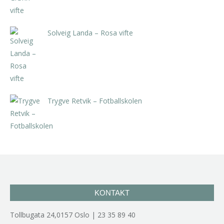
Solveig Landa – Rosa vifte
kr
5.250,00
inkl. 5% kunstavgift
Trygve Retvik – Fotballskolen
kr
2.940,00
inkl. 5% kunstavgift
KONTAKT
Tollbugata 24,0157 Oslo | 23 35 89 40