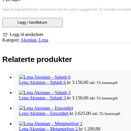
Faktisk lagerantall kan variere noe fra det som er oppgitt her. Ta kontakt ved spør
Lena
Legg i handlekurv
Akopian
–
Legg til ønskeliste
Mus
Kategori:
Akopian, Lena
4
antall
Relaterte produkter
Lena Akopian – Splash 6
kr
3.150,00
inkl. 5% kunstavgift
Lena Akopian – Splash 3
kr
3.150,00
inkl. 5% kunstavgift
Lena Akopian – Ensomhet
kr
2.625,00
inkl. 5% kunstavgift
Lena Akopian – Metamorfose 2
kr
1.200,00