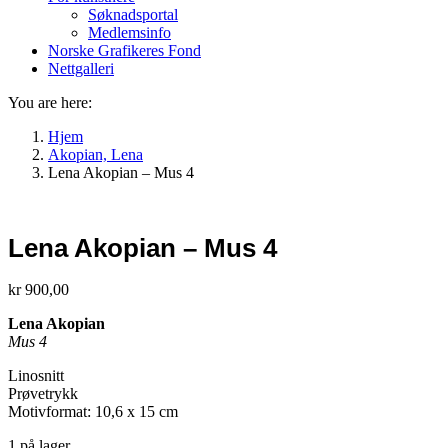
Søknadsportal
Medlemsinfo
Norske Grafikeres Fond
Nettgalleri
You are here:
Hjem
Akopian, Lena
Lena Akopian – Mus 4
Lena Akopian – Mus 4
kr
900,00
Lena Akopian
Mus 4
Linosnitt
Prøvetrykk
Motivformat: 10,6 x 15 cm
1 på lager