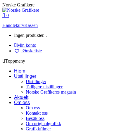
Skip
Norske Grafikere
to
content
0
Handlekurv
Kassen
Ingen produkter...
Min konto
Ønskeliste
Toppmeny
Hjem
Utstillinger
Utstillinger
Tidligere utstillinger
Norske Grafikeres magasin
Aktuelt
Om oss
Om oss
Kontakt oss
Besøk oss
Om originalgrafikk
Grafikkfilmer