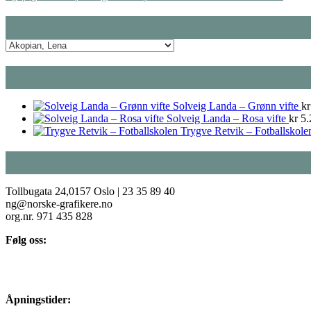
Solveig Landa – Grønn vifte
kr
Solveig Landa – Rosa vifte
kr
5.
Trygve Retvik – Fotballskole
Tollbugata 24,0157 Oslo | 23 35 89 40
ng@norske-grafikere.no
org.nr. 971 435 828
Følg oss:
Åpningstider: