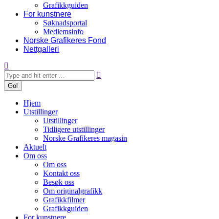
Grafikkguiden
For kunstnere
Søknadsportal
Medlemsinfo
Norske Grafikeres Fond
Nettgalleri
Search:
Hjem
Utstillinger
Utstillinger
Tidligere utstillinger
Norske Grafikeres magasin
Aktuelt
Om oss
Om oss
Kontakt oss
Besøk oss
Om originalgrafikk
Grafikkfilmer
Grafikkguiden
For kunstnere