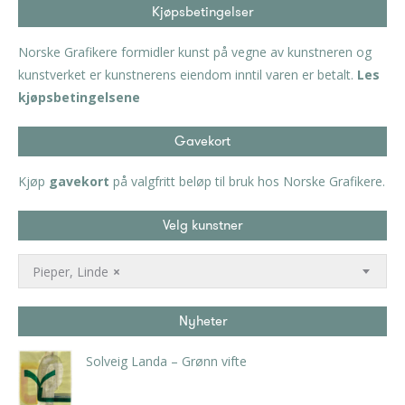
Kjøpsbetingelser
Norske Grafikere formidler kunst på vegne av kunstneren og
kunstverket er kunstnerens eiendom inntil varen er betalt.
Les
kjøpsbetingelsene
Gavekort
Kjøp
gavekort
på valgfritt beløp til bruk hos Norske Grafikere.
Velg kunstner
Pieper, Linde
×
Nyheter
Solveig Landa – Grønn vifte
kr
5.250,00
inkl. 5% kunstavgift