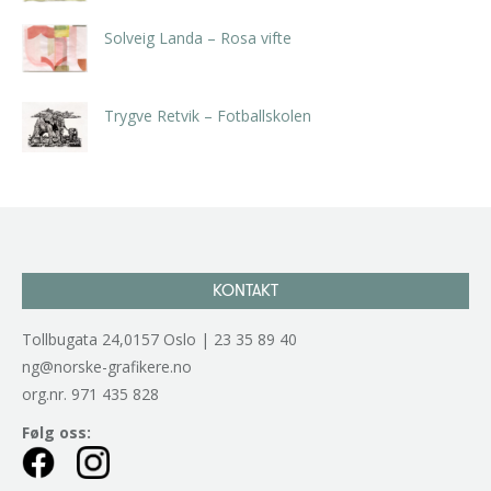
Solveig Landa – Rosa vifte
kr
5.250,00
inkl. 5% kunstavgift
Trygve Retvik – Fotballskolen
kr
2.940,00
inkl. 5% kunstavgift
KONTAKT
Tollbugata 24,0157 Oslo | 23 35 89 40
ng@norske-grafikere.no
org.nr. 971 435 828
Følg oss: