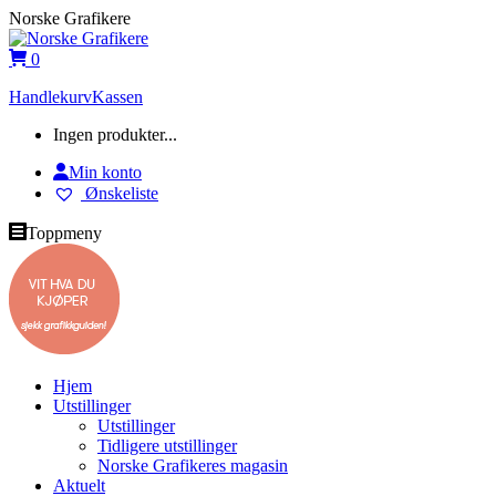
Skip
Norske Grafikere
to
content
0
Handlekurv
Kassen
Ingen produkter...
Min konto
Ønskeliste
Toppmeny
Hjem
Utstillinger
Utstillinger
Tidligere utstillinger
Norske Grafikeres magasin
Aktuelt