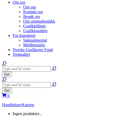
Om oss
Om oss
Kontakt oss
Besøk oss
Om originalgrafikk
Grafikkfilmer
Grafikkguiden
For kunstnere
Søknadsportal
Medlemsinfo
Norske Grafikeres Fond
Nettgalleri
Search:
Search:
0
Handlekurv
Kassen
Ingen produkter...