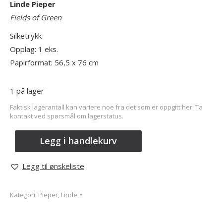
Linde Pieper
Fields of Green
Silketrykk
Opplag: 1 eks.
Papirformat: 56,5 x 76 cm
1 på lager
Faktisk lagerantall kan variere noe fra det som er oppgitt her. Ta
kontakt ved spørsmål om lagerstatus.
Legg i handlekurv
Legg til ønskeliste
Kategori:
Pieper, Linde