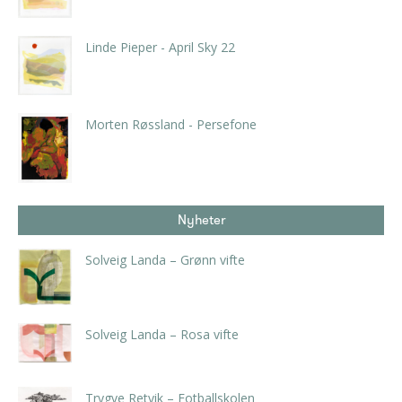
Linde Pieper - April Sky 22
kr
3.780,00
inkl. 5% kunstavgift
Morten Røssland - Persefone
kr
2.940,00
inkl. 5% kunstavgift
Nyheter
Solveig Landa – Grønn vifte
kr
5.250,00
inkl. 5% kunstavgift
Solveig Landa – Rosa vifte
kr
5.250,00
inkl. 5% kunstavgift
Trygve Retvik – Fotballskolen