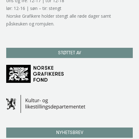
ons og fre: 12-17 | tor 12-18
lør: 12-16 | søn – tir: stengt
Norske Grafikere holder stengt alle røde dager samt
påskeuken og romjulen.
STØTTET AV
NYHETSBREV