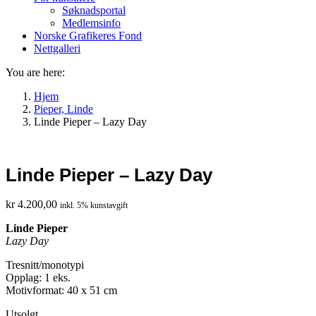
Søknadsportal
Medlemsinfo
Norske Grafikeres Fond
Nettgalleri
You are here:
Hjem
Pieper, Linde
Linde Pieper – Lazy Day
Linde Pieper – Lazy Day
kr
4.200,00
inkl. 5% kunstavgift
Linde Pieper
Lazy Day
Tresnitt/monotypi
Opplag: 1 eks.
Motivformat: 40 x 51 cm
Utsolgt