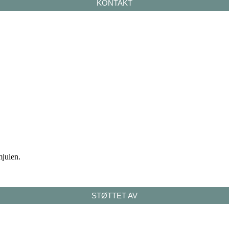
KONTAKT
mjulen.
STØTTET AV