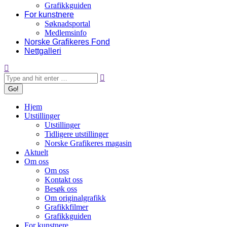
Grafikkguiden
For kunstnere
Søknadsportal
Medlemsinfo
Norske Grafikeres Fond
Nettgalleri
Search:
Hjem
Utstillinger
Utstillinger
Tidligere utstillinger
Norske Grafikeres magasin
Aktuelt
Om oss
Om oss
Kontakt oss
Besøk oss
Om originalgrafikk
Grafikkfilmer
Grafikkguiden
For kunstnere