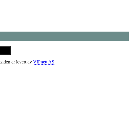
tsiden er levert av
VIPnett AS
t
T