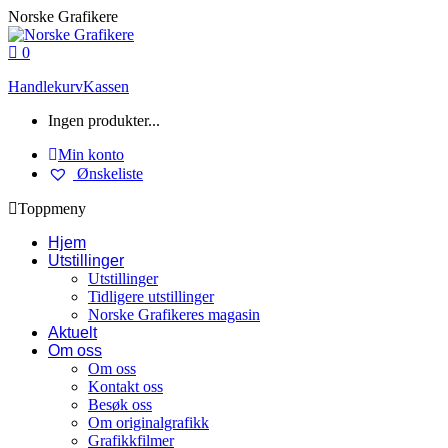
Skip
Norske Grafikere
to
content
0
Handlekurv
Kassen
Ingen produkter...
Min konto
Ønskeliste
Toppmeny
Hjem
Utstillinger
Utstillinger
Tidligere utstillinger
Norske Grafikeres magasin
Aktuelt
Om oss
Om oss
Kontakt oss
Besøk oss
Om originalgrafikk
Grafikkfilmer