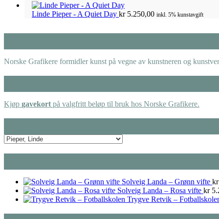
Linde Pieper - A Quiet Day
kr
5.250,00
inkl. 5% kunstavgift
Norske Grafikere formidler kunst på vegne av kunstneren og kunstverk
Kjøp
gavekort
på valgfritt beløp til bruk hos Norske Grafikere.
Solveig Landa – Grønn vifte
kr
Solveig Landa – Rosa vifte
kr
5.
Trygve Retvik – Fotballskole