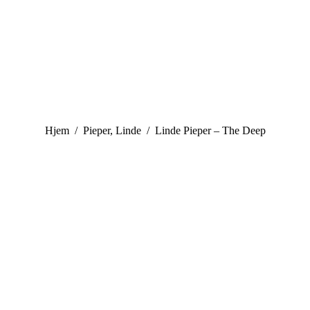
You are here:
Hjem
Pieper, Linde
Linde Pieper – The Deep