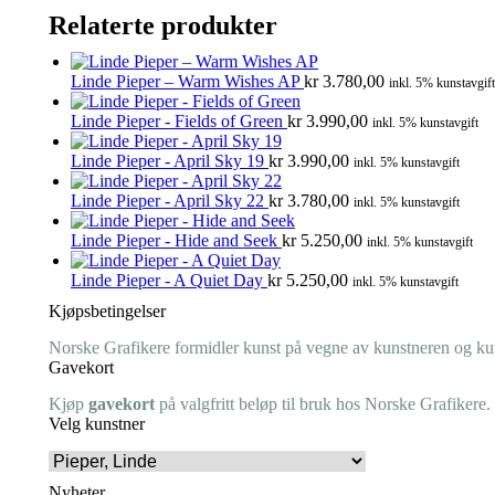
Relaterte produkter
Linde Pieper – Warm Wishes AP
kr
3.780,00
inkl. 5% kunstavgift
Linde Pieper - Fields of Green
kr
3.990,00
inkl. 5% kunstavgift
Linde Pieper - April Sky 19
kr
3.990,00
inkl. 5% kunstavgift
Linde Pieper - April Sky 22
kr
3.780,00
inkl. 5% kunstavgift
Linde Pieper - Hide and Seek
kr
5.250,00
inkl. 5% kunstavgift
Linde Pieper - A Quiet Day
kr
5.250,00
inkl. 5% kunstavgift
Kjøpsbetingelser
Norske Grafikere formidler kunst på vegne av kunstneren og kuns
Gavekort
Kjøp
gavekort
på valgfritt beløp til bruk hos Norske Grafikere.
Velg kunstner
Nyheter