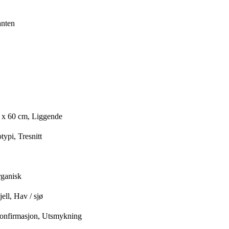
anten
 x 60 cm, Liggende
ypi, Tresnitt
rganisk
ell, Hav / sjø
Konfirmasjon, Utsmykning