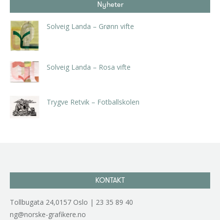
Nyheter
Solveig Landa – Grønn vifte
kr
5.250,00
inkl. 5% kunstavgift
Solveig Landa – Rosa vifte
kr
5.250,00
inkl. 5% kunstavgift
Trygve Retvik – Fotballskolen
kr
2.940,00
inkl. 5% kunstavgift
KONTAKT
Tollbugata 24,0157 Oslo | 23 35 89 40
ng@norske-grafikere.no