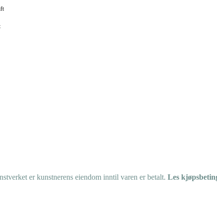
ft
t
tverket er kunstnerens eiendom inntil varen er betalt.
Les kjøpsbetin