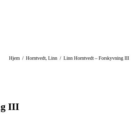
You are here:
Hjem
Horntvedt, Linn
Linn Horntvedt – Forskyvning III
g III