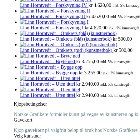
Linn Horntvedt – Forskyvning IV
kr
4.620,00
inkl. 5% kunstavgi
Linn Horntvedt – Forskyvning II
kr
4.620,00
inkl. 5% kunstavgif
Linn Horntvedt – Forskyvning I
kr
4.620,00
inkl. 5% kunstavgift
Linn Horntvedt – Omkrets (blå) (kunstnerbok)
kr
500,00
Linn Horntvedt – Omkrets (rød) (kunstnerbok)
kr
500,00
Linn Horntvedt – Bryte ned
kr
3.255,00
inkl. 5% kunstavgift
Linn Horntvedt – Bygge opp
kr
3.255,00
inkl. 5% kunstavgift
Linn Horntvedt – Uten tittel
kr
2.940,00
inkl. 5% kunstavgift
Linn Horntvedt – Uten tittel
kr
2.940,00
inkl. 5% kunstavgift
Kjøpsbetingelser
Norske Grafikere formidler kunst på vegne av kunstneren og kuns
Gavekort
Kjøp
gavekort
på valgfritt beløp til bruk hos Norske Grafikere.
Velg kunstner