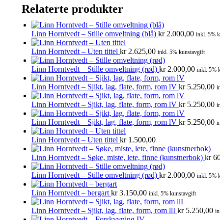
Relaterte produkter
Linn Horntvedt – Stille omveltning (blå)
kr
2.000,00
inkl. 5% k
Linn Horntvedt – Uten tittel
kr
2.625,00
inkl. 5% kunstavgift
Linn Horntvedt – Stille omveltning (rød)
kr
2.000,00
inkl. 5% 
Linn Horntvedt – Sjikt, lag, flate, form, rom lV
kr
5.250,00
i
Linn Horntvedt – Sjikt, lag, flate, form, rom lV
kr
5.250,00
i
Linn Horntvedt – Sjikt, lag, flate, form, rom lV
kr
5.250,00
i
Linn Horntvedt – Uten tittel
kr
1.500,00
Linn Horntvedt – Søke, miste, lete, finne (kunstnerbok)
kr
60
Linn Horntvedt – Stille omveltning (rød)
kr
2.000,00
inkl. 5% 
Linn Horntvedt – bergart
kr
3.150,00
inkl. 5% kunstavgift
Linn Horntvedt – Sjikt, lag, flate, form, rom llI
kr
5.250,00
in