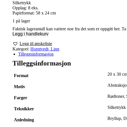
Silketrykk
Opplag: 8 eks.
Papirformat: 58 x 24 cm
1 på lager
Faktisk lagerantall kan variere noe fra det som er oppgitt her. T
Legg i handlekurv
Legg til ønskeliste
Kategori:
Horntvedt, Linn
Tilleggsinformasjon
Tilleggsinformasjon
20 x 30 cm
Format
Abstraksjo
Motiv
Rødtoner, 
Farger
Silketrykk
Teknikker
Bryllup, D
Anledning