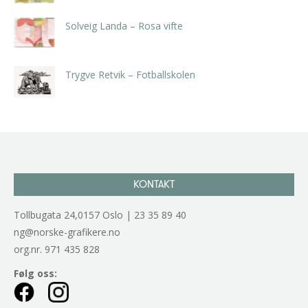
Solveig Landa – Rosa vifte
kr
5.250,00
inkl. 5% kunstavgift
Trygve Retvik – Fotballskolen
kr
2.940,00
inkl. 5% kunstavgift
KONTAKT
Tollbugata 24,0157 Oslo | 23 35 89 40
ng@norske-grafikere.no
org.nr. 971 435 828
Følg oss: