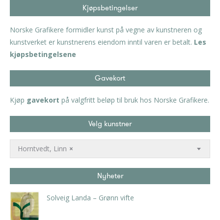
Kjøpsbetingelser
Norske Grafikere formidler kunst på vegne av kunstneren og
kunstverket er kunstnerens eiendom inntil varen er betalt.
Les
kjøpsbetingelsene
Gavekort
Kjøp
gavekort
på valgfritt beløp til bruk hos Norske Grafikere.
Velg kunstner
Horntvedt, Linn
×
Nyheter
Solveig Landa – Grønn vifte
kr
5.250,00
inkl. 5% kunstavgift