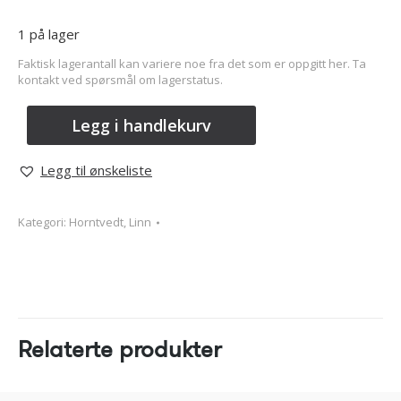
1 på lager
Faktisk lagerantall kan variere noe fra det som er oppgitt her. Ta
kontakt ved spørsmål om lagerstatus.
Legg i handlekurv
Legg til ønskeliste
Kategori:
Horntvedt, Linn
Relaterte produkter