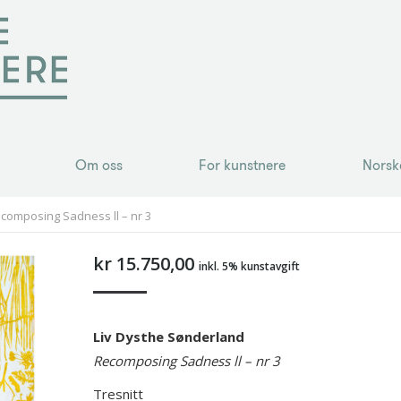
Om oss
For kunstnere
Norsk
Om oss
For kunstnere
Norsk
composing Sadness ll – nr 3
kr
15.750,00
inkl. 5% kunstavgift
Liv Dysthe Sønderland
Recomposing Sadness ll – nr 3
Tresnitt