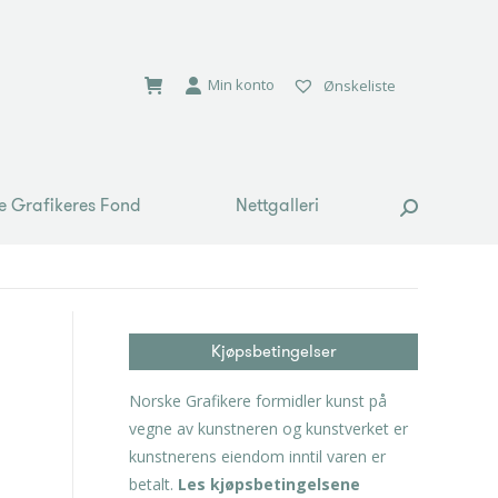
e Grafikeres Fond
Nettgalleri
Search:
Min konto
Ønskeliste
e Grafikeres Fond
Nettgalleri
Search:
Kjøpsbetingelser
Norske Grafikere formidler kunst på
vegne av kunstneren og kunstverket er
kunstnerens eiendom inntil varen er
betalt.
Les kjøpsbetingelsene