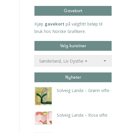
Gavekort
Kjøp
gavekort
på valgfritt beløp til
bruk hos Norske Grafikere.
Velg kunstner
Sønderland, Liv Dysthe
×
Nyheter
Solveig Landa – Grønn vifte
kr
5.250,00
inkl. 5% kunstavgift
Solveig Landa – Rosa vifte
kr
5.250,00
inkl. 5% kunstavgift