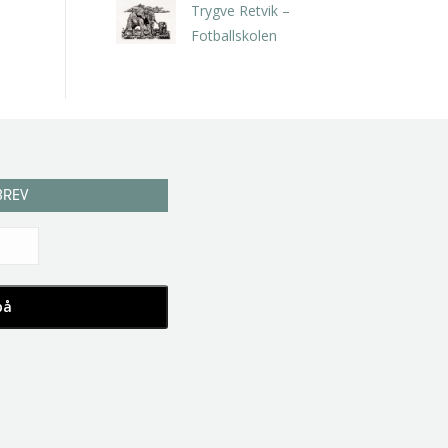
Trygve Retvik –
Fotballskolen
kr
2.940,00
inkl. 5% kunstavgift
BREV