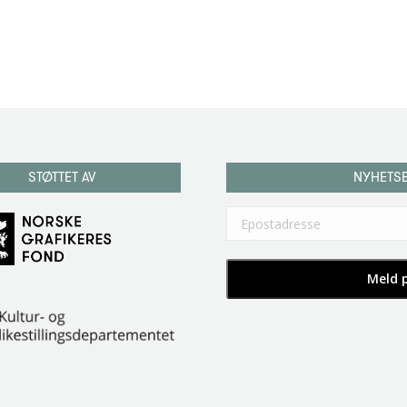
STØTTET AV
NYHETS