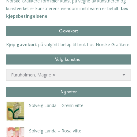
Norske Grafikere formidler kunst på vegne av kunstneren og
kunstverket er kunstnerens eiendom inntil varen er betalt.
Les
kjøpsbetingelsene
Gavekort
Kjøp
gavekort
på valgfritt beløp til bruk hos Norske Grafikere.
Velg kunstner
Furuholmen, Magne
×
Nyheter
Solveig Landa – Grønn vifte
kr
5.250,00
inkl. 5% kunstavgift
Solveig Landa – Rosa vifte