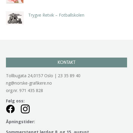
kr
5.250,00
inkl. 5% kunstavgift
Trygve Retvik – Fotballskolen
kr
2.940,00
inkl. 5% kunstavgift
KONTAKT
Tollbugata 24,0157 Oslo | 23 35 89 40
ng@norske-grafikere.no
org.nr. 971 435 828
Følg oss:
Åpningstider:
Sommerstengt lørdag 8. og 15. august