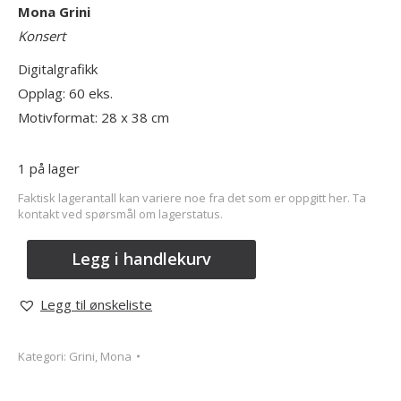
Mona Grini
Konsert
Digitalgrafikk
Opplag: 60 eks.
Motivformat: 28 x 38 cm
1 på lager
Faktisk lagerantall kan variere noe fra det som er oppgitt her. Ta
kontakt ved spørsmål om lagerstatus.
Legg i handlekurv
Legg til ønskeliste
Kategori:
Grini, Mona