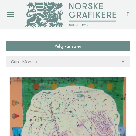
You are here:
Velg kunstner
Grini, Mona
×