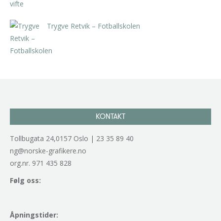
Trygve Retvik – Fotballskolen
kr
2.940,00
inkl. 5% kunstavgift
KONTAKT
Tollbugata 24,0157 Oslo | 23 35 89 40
ng@norske-grafikere.no
org.nr. 971 435 828
Følg oss:
Åpningstider: