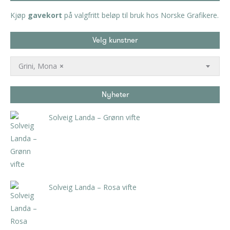
Kjøp
gavekort
på valgfritt beløp til bruk hos Norske Grafikere.
Velg kunstner
Grini, Mona
×
Nyheter
Solveig Landa – Grønn vifte
kr
5.250,00
inkl. 5% kunstavgift
Solveig Landa – Rosa vifte
kr
5.250,00
inkl. 5% kunstavgift