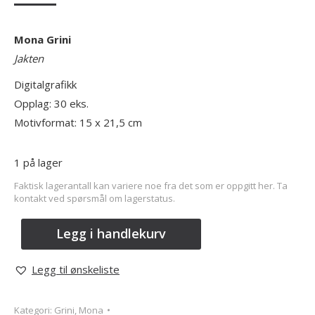
Mona Grini
Jakten
Digitalgrafikk
Opplag: 30 eks.
Motivformat: 15 x 21,5 cm
1 på lager
Faktisk lagerantall kan variere noe fra det som er oppgitt her. Ta
kontakt ved spørsmål om lagerstatus.
Legg i handlekurv
Legg til ønskeliste
Kategori:
Grini, Mona