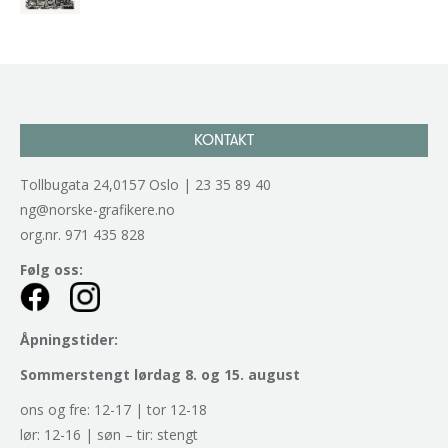
kr
2.940,00
inkl. 5% kunstavgift
KONTAKT
Tollbugata 24,0157 Oslo | 23 35 89 40
ng@norske-grafikere.no
org.nr. 971 435 828
Følg oss:
Åpningstider:
Sommerstengt lørdag 8. og 15. august
ons og fre: 12-17 | tor 12-18
lør: 12-16 | søn – tir: stengt