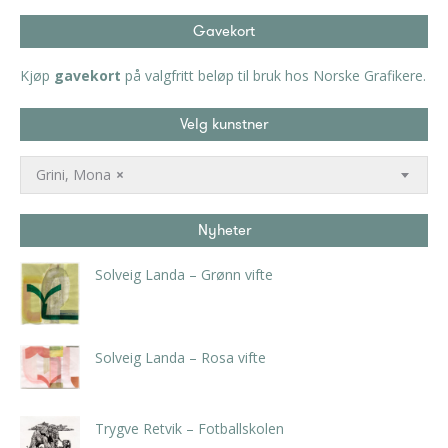
Gavekort
Kjøp
gavekort
på valgfritt beløp til bruk hos Norske Grafikere.
Velg kunstner
Grini, Mona
×
Nyheter
Solveig Landa – Grønn vifte
kr
5.250,00
inkl. 5% kunstavgift
Solveig Landa – Rosa vifte
kr
5.250,00
inkl. 5% kunstavgift
Trygve Retvik – Fotballskolen