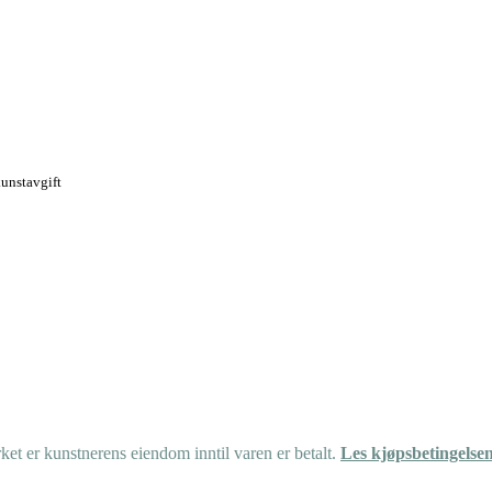
kunstavgift
et er kunstnerens eiendom inntil varen er betalt.
Les kjøpsbetingelse