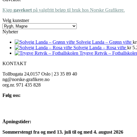
Kjøp
gavekort
på valgfritt beløp til bruk hos Norske Grafikere.
Velg kunstner
Nyheter
Solveig Landa – Grønn vifte
kr
Solveig Landa – Rosa vifte
kr
5.
Trygve Retvik – Fotballskole
KONTAKT
Tollbugata 24,0157 Oslo | 23 35 89 40
ng@norske-grafikere.no
org.nr. 971 435 828
Følg oss:
Åpningstider:
Sommerstengt fra og med 13. juli til og med 4. august 2026