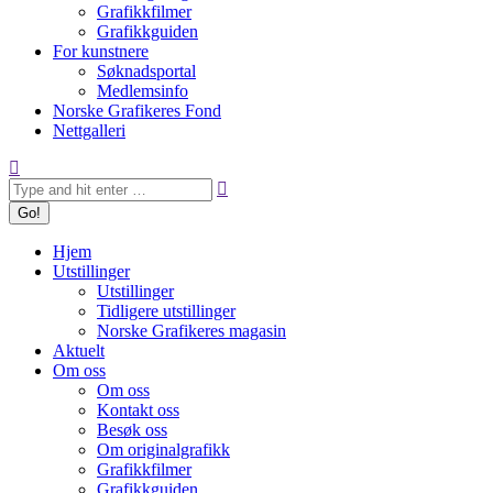
Grafikkfilmer
Grafikkguiden
For kunstnere
Søknadsportal
Medlemsinfo
Norske Grafikeres Fond
Nettgalleri
Search:
Hjem
Utstillinger
Utstillinger
Tidligere utstillinger
Norske Grafikeres magasin
Aktuelt
Om oss
Om oss
Kontakt oss
Besøk oss
Om originalgrafikk
Grafikkfilmer
Grafikkguiden