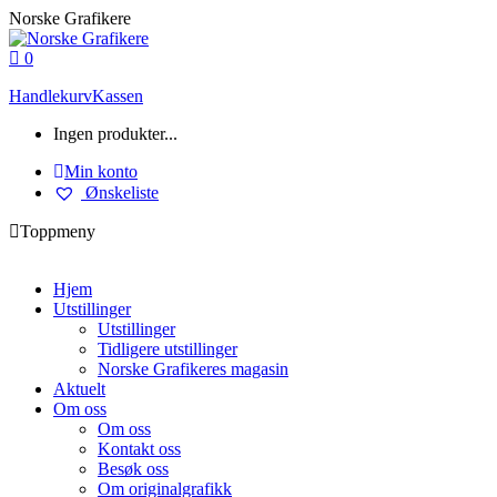
Skip
Norske Grafikere
to
content
0
Handlekurv
Kassen
Ingen produkter...
Min konto
Ønskeliste
Toppmeny
Hjem
Utstillinger
Utstillinger
Tidligere utstillinger
Norske Grafikeres magasin
Aktuelt
Om oss
Om oss
Kontakt oss
Besøk oss
Om originalgrafikk