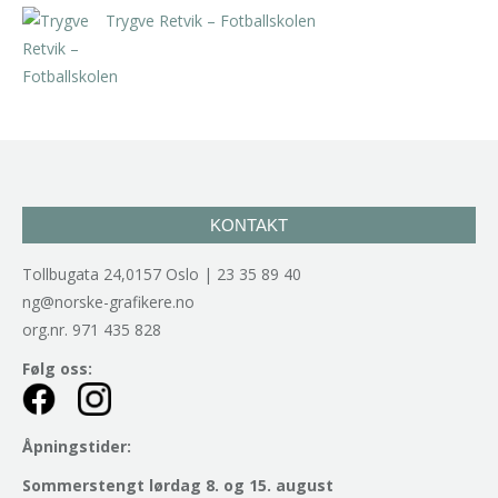
Trygve Retvik – Fotballskolen
kr
2.940,00
inkl. 5% kunstavgift
KONTAKT
Tollbugata 24,0157 Oslo | 23 35 89 40
ng@norske-grafikere.no
org.nr. 971 435 828
Følg oss:
Åpningstider:
Sommerstengt lørdag 8. og 15. august