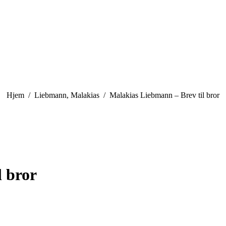
You are here:
Hjem
Liebmann, Malakias
Malakias Liebmann – Brev til bror
l bror