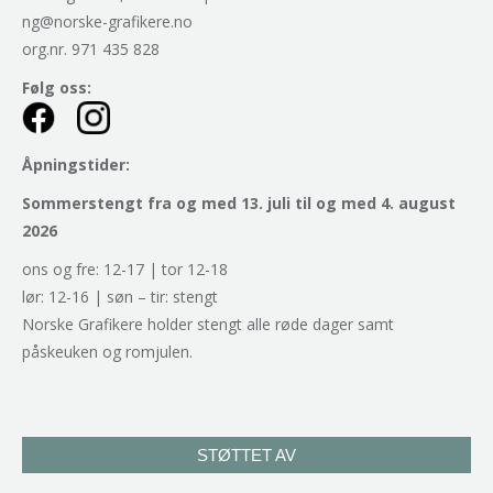
ng@norske-grafikere.no
org.nr. 971 435 828
Følg oss:
Åpningstider:
Sommerstengt fra og med 13. juli til og med 4. august
2026
ons og fre: 12-17 | tor 12-18
lør: 12-16 | søn – tir: stengt
Norske Grafikere holder stengt alle røde dager samt
påskeuken og romjulen.
STØTTET AV