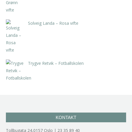
Solveig Landa – Rosa vifte
kr
5.250,00
inkl. 5% kunstavgift
Trygve Retvik – Fotballskolen
kr
2.940,00
inkl. 5% kunstavgift
KONTAKT
Tollbugata 24,0157 Oslo | 23 35 89 40