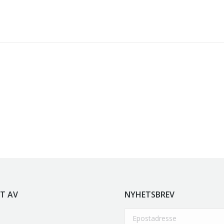
e
kr
5.250,00
inkl. 5% kunstavgift
r
5.250,00
inkl. 5% kunstavgift
olen
kr
2.940,00
inkl. 5% kunstavgift
T AV
NYHETSBREV