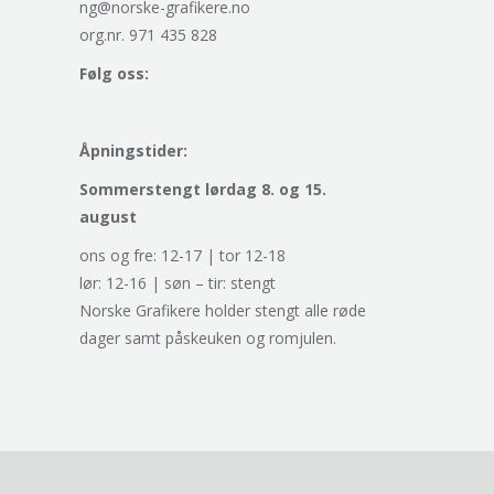
ng@norske-grafikere.no
org.nr. 971 435 828
Følg oss:
Åpningstider:
Sommerstengt lørdag 8. og 15.
august
ons og fre: 12-17 | tor 12-18
lør: 12-16 | søn – tir: stengt
Norske Grafikere holder stengt alle røde
dager samt påskeuken og romjulen.