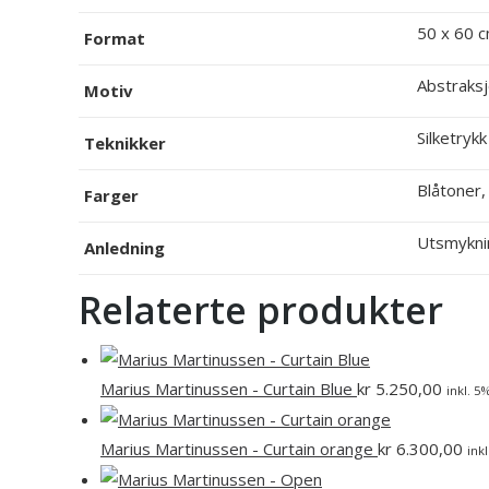
50 x 60 c
Format
Abstraksj
Motiv
Silketrykk
Teknikker
Blåtoner,
Farger
Utsmykni
Anledning
Relaterte produkter
Marius Martinussen - Curtain Blue
kr
5.250,00
inkl. 5
Marius Martinussen - Curtain orange
kr
6.300,00
ink