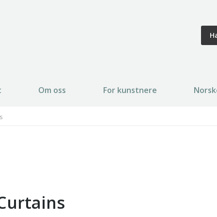
H
t
Om oss
For kunstnere
Norsk
s
Curtains