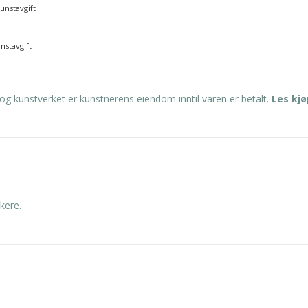
kunstavgift
unstavgift
og kunstverket er kunstnerens eiendom inntil varen er betalt.
Les kj
kere.