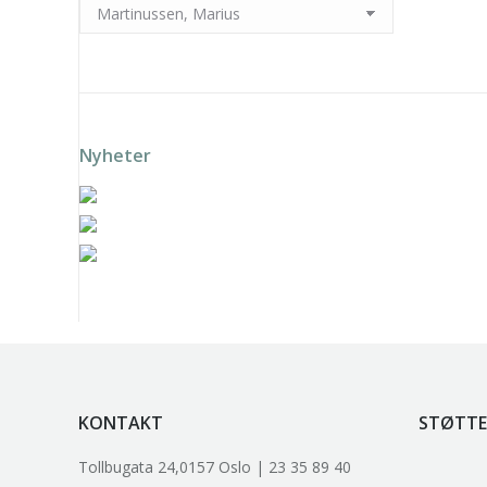
Nyheter
Solveig Landa – Grønn vift
Solveig Landa – Rosa vifte
k
Trygve Retvik – Fotballsk
KONTAKT
STØTTE
Tollbugata 24,0157 Oslo | 23 35 89 40