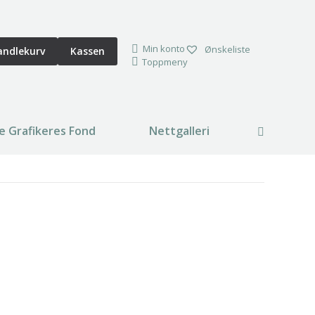
Min konto
Ønskeliste
andlekurv
Kassen
Toppmeny
e Grafikeres Fond
Nettgalleri
Search: