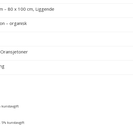
m – 80 x 100 cm, Liggende
on – organisk
 Oransjetoner
ng
% kunstavgift
l. 5% kunstavgift