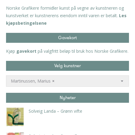
Norske Grafikere formidler kunst på vegne av kunstneren og
kunstverket er kunstnerens eiendom inntil varen er betalt.
Les
kjøpsbetingelsene
Gavekort
Kjøp
gavekort
på valgfritt beløp til bruk hos Norske Grafikere.
Velg kunstner
Martinussen, Marius
×
Nyheter
Solveig Landa – Grønn vifte
kr
5.250,00
inkl. 5% kunstavgift