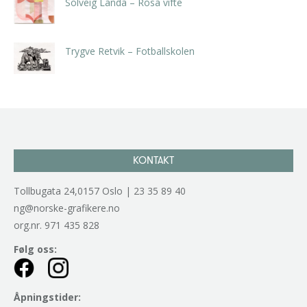
Solveig Landa – Rosa vifte
kr
5.250,00
inkl. 5% kunstavgift
Trygve Retvik – Fotballskolen
kr
2.940,00
inkl. 5% kunstavgift
KONTAKT
Tollbugata 24,0157 Oslo | 23 35 89 40
ng@norske-grafikere.no
org.nr. 971 435 828
Følg oss:
Åpningstider: