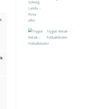
kr
5.250,00
inkl. 5% kunstavgift
n
Trygve Retvik –
Fotballskolen
kr
2.940,00
inkl. 5% kunstavgift
ok