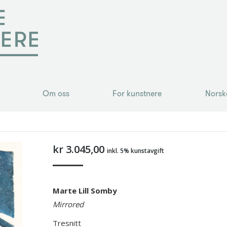
Om oss
For kunstnere
Norsk
Om oss
For kunstnere
Norsk
kr
3.045,00
inkl. 5% kunstavgift
Marte Lill Somby
Mirrored
Tresnitt