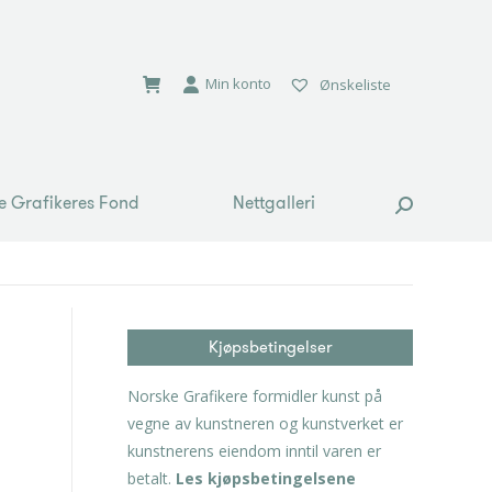
e Grafikeres Fond
Nettgalleri
Search:
Min konto
Ønskeliste
e Grafikeres Fond
Nettgalleri
Search:
Kjøpsbetingelser
Norske Grafikere formidler kunst på
vegne av kunstneren og kunstverket er
kunstnerens eiendom inntil varen er
betalt.
Les kjøpsbetingelsene