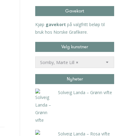
Gavekort
Kjøp
gavekort
på valgfritt beløp til
bruk hos Norske Grafikere.
Velg kunstner
Somby, Marte Lill
×
Nyheter
Solveig Landa – Grønn vifte
kr
5.250,00
inkl. 5% kunstavgift
Solveig Landa – Rosa vifte