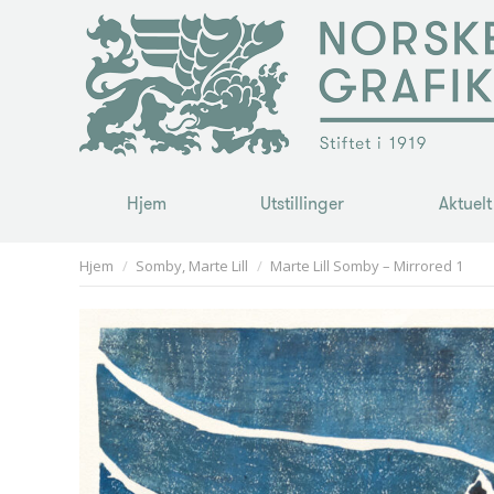
Hjem
Utstillinger
Aktuelt
Hjem
Utstillinger
Aktuelt
You are here:
Hjem
Somby, Marte Lill
Marte Lill Somby – Mirrored 1