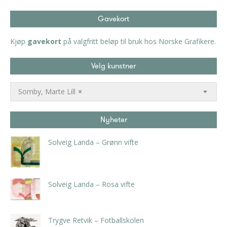
Gavekort
Kjøp
gavekort
på valgfritt beløp til bruk hos Norske Grafikere.
Velg kunstner
Somby, Marte Lill
×
Nyheter
Solveig Landa – Grønn vifte
kr
5.250,00
inkl. 5% kunstavgift
Solveig Landa – Rosa vifte
kr
5.250,00
inkl. 5% kunstavgift
Trygve Retvik – Fotballskolen