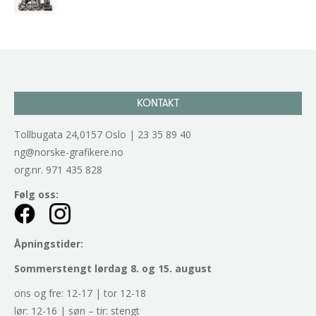
kr
2.940,00
inkl. 5% kunstavgift
KONTAKT
Tollbugata 24,0157 Oslo | 23 35 89 40
ng@norske-grafikere.no
org.nr. 971 435 828
Følg oss:
Åpningstider:
Sommerstengt lørdag 8. og 15. august
ons og fre: 12-17 | tor 12-18
lør: 12-16 | søn – tir: stengt