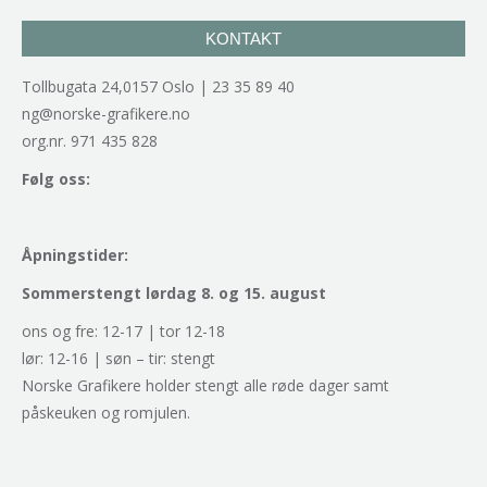
KONTAKT
Tollbugata 24,0157 Oslo | 23 35 89 40
ng@norske-grafikere.no
org.nr. 971 435 828
Følg oss:
Åpningstider:
Sommerstengt lørdag 8. og 15. august
ons og fre: 12-17 | tor 12-18
lør: 12-16 | søn – tir: stengt
Norske Grafikere holder stengt alle røde dager samt
påskeuken og romjulen.